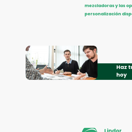
mezcladoras y las o
personalización disp
Haz t
hoy
Pie
Lindor