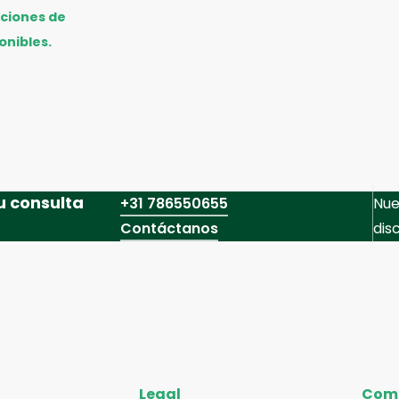
pciones de
onibles.
u consulta
+31 786550655
Nue
Contáctanos
dis
Legal
Com