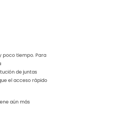
uy poco tiempo. Para
a
itución de juntas
que el acceso rápido
giene aún más