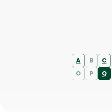
A
B
C
O
P
Q