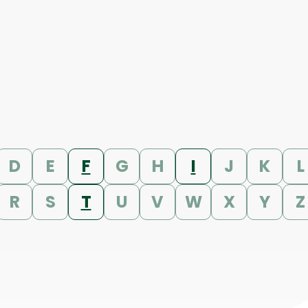
D
E
F
G
H
I
J
K
L
R
S
T
U
V
W
X
Y
Z